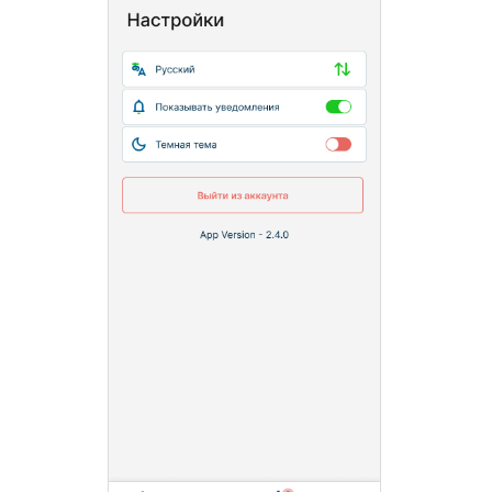
"Аграрное строительство и технологии"
Программа просто супер. 1000 баллов из
100!! Все очень просто и понятно! Навели
порядок в своей работе
Козловский А.Ю.
Директор компании “Грузография"
Удобная программа по отслеживанию
транспорта и все что с ним связано
(запчасти, ГСМ, ГЛОНАСС). Думаю для
компаний от 7-10 машин вполне удобная
программа, когда уже нужно видеть
отчеты, а не считать все на коленке