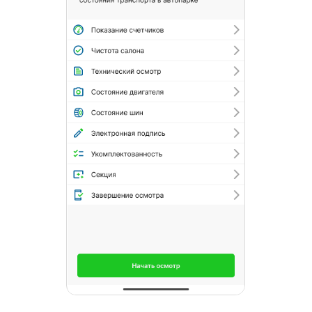
английском языках
Мобильное приложение - это только
малая часть функционала программного
решения Завгар Онлайн. Ее глобальная
цель - автоматизация всех процессов
эксплуатации коммерческого автопарка.
Автоматизация и роботизация всегда
приводит к значительным цифрам
экономии, в случае решения Завгар
Онлайн основной акцент направлен на
работу с ключевым показателем
эксплуатации автопарка - стоимостью
одного километра (моточаса) пути.
Как выглядит веб-версия
Завгар Онлайн
?