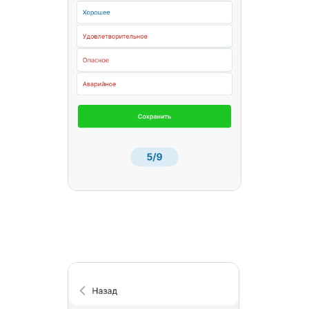
Богачев В.Н.
Директор компании “Богачев Мясной
двор"
Наша компания хотела бы выразить
благодарность и признательность
сотрудникам. работающим с программой
Завгар Онлайн. Программа очень
функциональная, отличный понятный
интерфейс, вся информация
систематизирована. что позволяет
оперативно извлечь необходимые данные
Бабачев А.С.