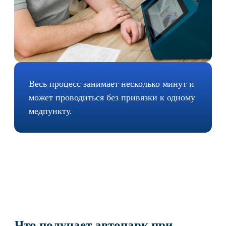
Фото- и видеофиксация
Все процедуры фиксируются и сохраняются в
архиве.
Снижение ручной нагрузки
Меньше бумажной работы и ручного внесения
данных.
Дистанционные медосмотры
официально разрешены в РФ
С 1 сентября 2023 года
дистанционные
предрейсовые и послерейсовые осмотры
можно проводить с использованием