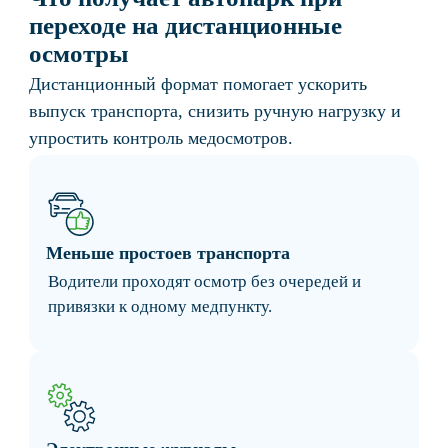
телемедицинских технологий в соответствии
с действующим законодательством РФ.
Федеральный закон №629-ФЗ
Разрешает проведение дистанционных
предрейсовых и послерейсовых
медосмотров.
Электронный журнал осмотров
Результаты автоматически фиксируются и
сохраняются в системе.
Электронная подпись
Документы подписываются в электронном
формате и имеют юридическую силу.
Фото- и видеофиксация
Система сохраняет материалы осмотра для
внутреннего контроля и проверок.
Аттестованные медработники
Осмотры проводят медицинские
специалисты, прошедшие необходимую