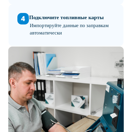
Меньше простоев транспорта
Водители проходят осмотр без очередей и
привязки к одному медпункту.
Электронные журналы
Результаты осмотров автоматически
сохраняются в системе.
Контроль филиалов и водителей
Руководитель может контролировать
прохождение осмотров удалённо.