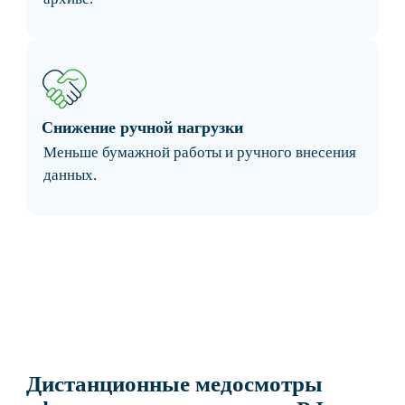
показателей и дистанционным подключением
медицинского специалиста.
Идентификация водителя
Персональная авторизация перед
прохождением осмотра.
Контроль состояния
Измерение давления, температуры и
проверка алкотестером.
Фото- и видеофиксация
Все этапы осмотра сохраняются в системе.
Электронный журнал
Результаты автоматически фиксируются без
ручного заполнения документов.
Удалённая работа
Подходит для филиалов, удалённых