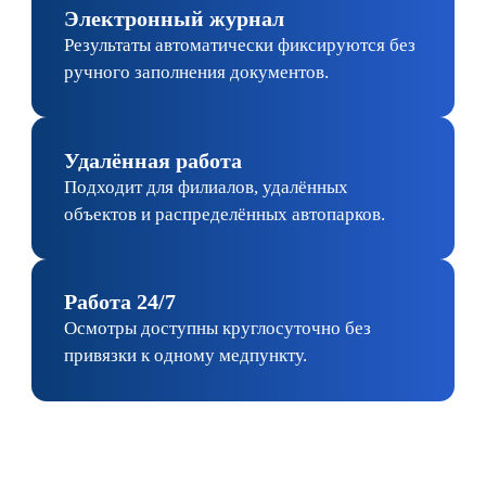
"Все включено”
Цена по запросу
Получить консультацию
Аренда
Осмотры
Техническое сопровождение
личного кабинета
Аккаунт-менеджер
Аналитика состояния здоровья
сотрудников
Оплата только за допуски
ХТИ 2 РАЗА В ГОД