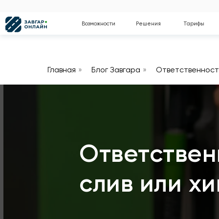
Возможности
Решения
Тарифы
Блог
Главная
»
Блог Завгара
»
Ответственность
Ответствен
слив или х