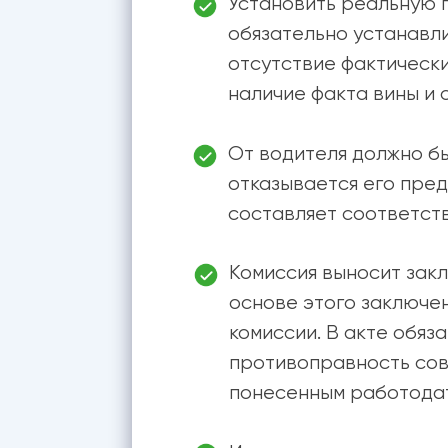
Установить реальную 
обязательно устанавли
отсутствие фактически
наличие факта вины и 
От водителя должно бы
отказывается его пред
составляет соответст
Комиссия выносит зак
основе этого заключе
комиссии. В акте обяз
противоправность сов
понесенным работодат