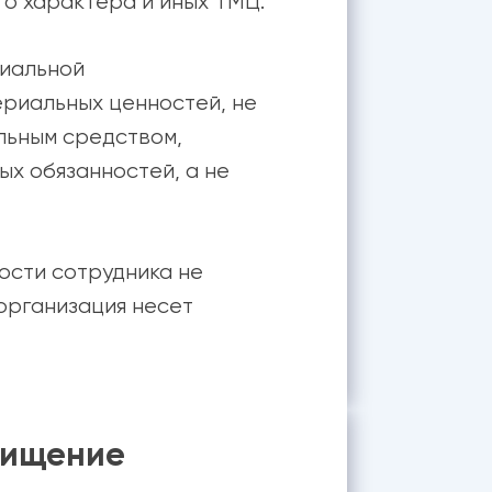
го характера и иных ТМЦ.
риальной
риальных ценностей, не
льным средством,
х обязанностей, а не
ости сотрудника не
организация несет
 хищение