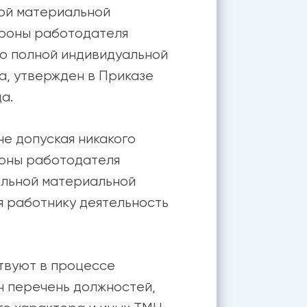
ной материальной
ороны работодателя
о полной индивидуальной
а, утвержден в Приказе
а.
е допуская никакого
роны работодателя
альной материальной
я работнику деятельность
ствуют в процессе
н перечень должностей,