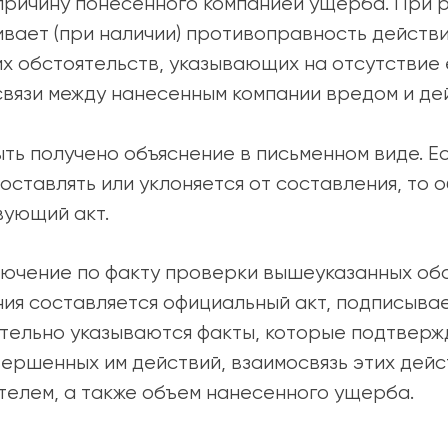
причину понесенного компанией ущерба. При 
вает (при наличии) противоправность действи
х обстоятельств, указывающих на отсутствие е
связи между нанесенным компании вредом и де
ть получено объяснение в письменном виде. Е
оставлять или уклоняется от составления, то о
вующий акт.
лючение по факту проверки вышеуказанных обс
ния составляется официальный акт, подписыва
ательно указываются факты, которые подтверж
ершенных им действий, взаимосвязь этих дейс
елем, а также объем нанесенного ущерба.