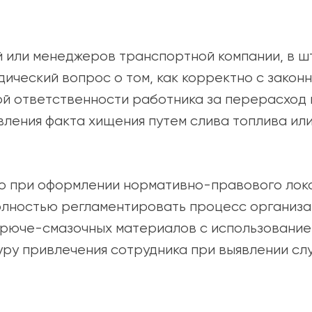
Сервис
й или менеджеров транспортной компании, в 
ический вопрос о том, как корректно с закон
втоматизация
й ответственности работника за перерасход
вления факта хищения путем слива топлива ил
о при оформлении нормативно-правового лока
олностью регламентировать процесс организа
орюче-смазочных материалов с использование
у привлечения сотрудника при выявлении слу