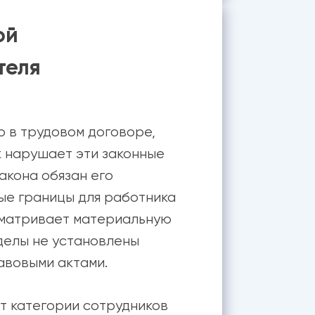
ой
теля
о в трудовом договоре,
к нарушает эти законные
акона обязан его
ые границы для работника
усматривает материальную
делы не установлены
авовыми актами.
т категории сотрудников