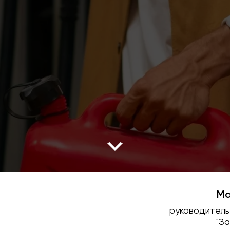
Ма
руководитель
сы
"З
Новости