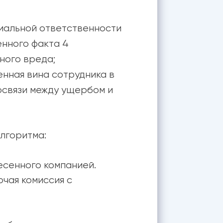
риальной ответственности
енного факта 4
ного вреда;
нная вина сотрудника в
освязи между ущербом и
лгоритма:
есенного компанией.
чая комиссия с