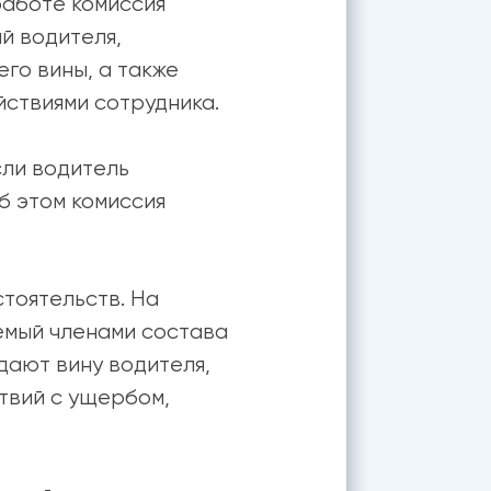
работе комиссия
й водителя,
го вины, а также
йствиями сотрудника.
сли водитель
б этом комиссия
тоятельств. На
емый членами состава
дают вину водителя,
твий с ущербом,