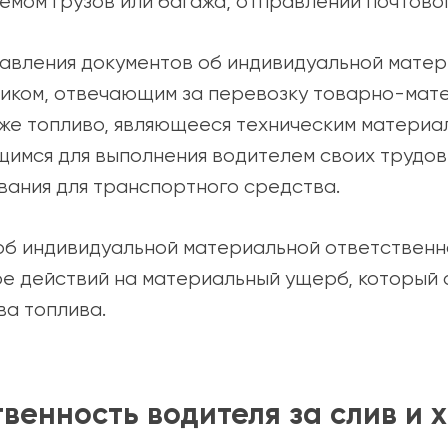
иемом грузов или багажа, отправлений почтово
тавления документов об индивидуальной мате
иком, отвечающим за перевозку товарно-мате
кже топливо, являющееся техническим материа
имся для выполнения водителем своих трудовы
ания для транспортного средства.
об индивидуальной материальной ответственн
е действий на материальный ущерб, который 
ва топлива.
венность водителя за слив и