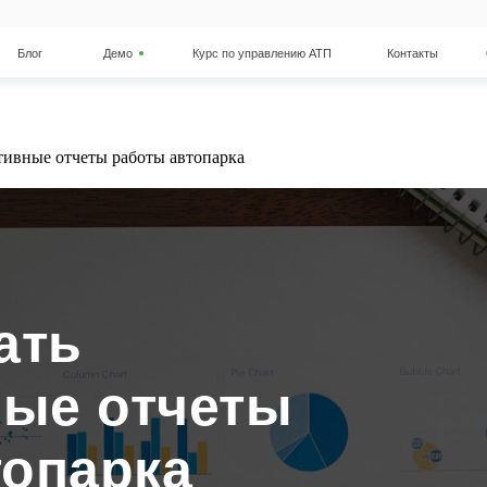
Демо
Курс по управлению АТП
Контакты
О компании
тивные отчеты работы автопарка
ать
ые отчеты
топарка