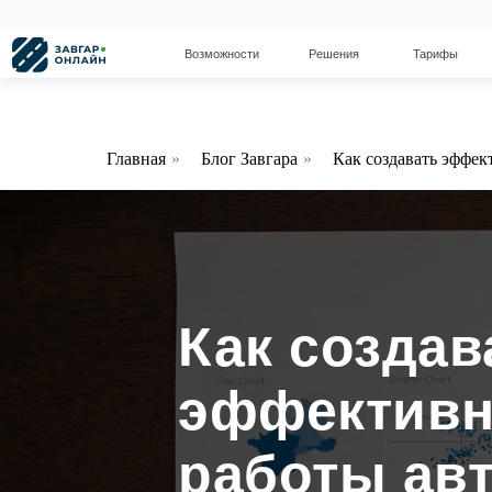
Возможности
Решения
Тарифы
Блог
Главная
»
Блог Завгара
»
Как создавать эффек
Как создав
эффективн
работы ав