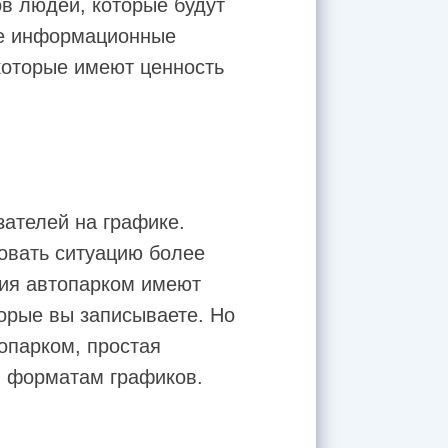
в людей, которые будут
ные информационные
 которые имеют ценность
зателей на графике.
овать ситуацию более
ния автопарком имеют
орые вы записываете. Но
опарком, простая
м форматам графиков.