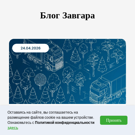
Блог Завгара
Оставаясь на сайте, вы соглашаетесь на
ESG-трансформация транспортной отрасли:
размещение файлов cookie на вашем устройстве.
Принять
как технологии меняют российский бизнес
Ознакомьтесь с
Политикой конфиденциальности
здесь
Узнайте, как принципы ESG и IT-решения меняют транспортную